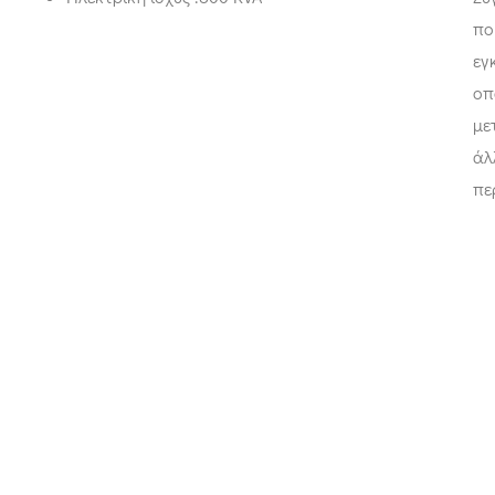
πο
εγ
οπ
με
άλ
πε