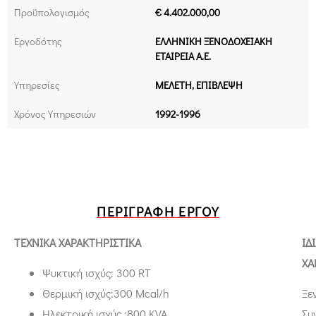
Προϋπολογισμός
€ 4.402.000,00
Εργοδότης
ΕΛΛΗΝΙΚΗ ΞΕΝΟΔΟΧΕΙΑΚΗ
ΕΤΑΙΡΕΙΑ Α.Ε.
Υπηρεσίες
ΜΕΛΕΤΗ, ΕΠΙΒΛΕΨΗ
Χρόνος Υπηρεσιών
1992-1996
ΠΕΡΙΓΡΑΦΉ ΈΡΓΟΥ
ΤΕΧΝΙΚΑ ΧΑΡΑΚΤΗΡΙΣΤΙΚΑ
ΙΔ
ΧΑ
Ψυκτική ισχύς: 300 RT
Θερμική ισχύς:300 Μcal/h
Ξε
Ηλεκτρική ισχύς :800 KVA
Συ