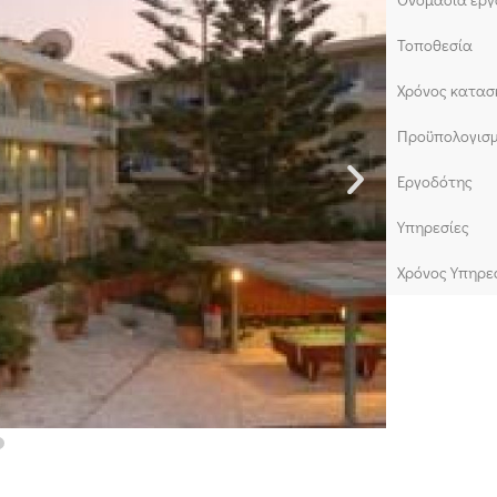
Τοποθεσία
Χρόνος κατασ
Προϋπολογισ
Εργοδότης
Υπηρεσίες
Χρόνος Υπηρε