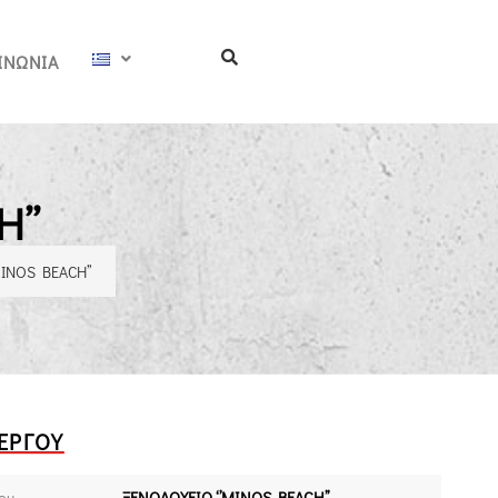
ΙΝΩΝΊΑ
’’
INOS BEACH’’
 ΈΡΓΟΥ
ου
ΞΕΝΟΔΟΧΕΙΟ ‘’ΜINOS BEACH’’