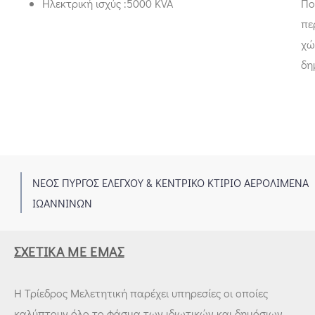
Ηλεκτρική ισχύς :5000 KVA
Πο
πε
χώ
δη
ΝΕΟΣ ΠΥΡΓΟΣ ΕΛΕΓΧΟΥ & ΚΕΝΤΡΙΚΟ ΚΤΙΡΙΟ ΑΕΡΟΛΙΜΕΝΑ
1
ΙΩΑΝΝΙΝΩΝ
ΣΧΕΤΙΚΆ ΜΕ ΕΜΆΣ
Η Τρίεδρος Μελετητική παρέχει υπηρεσίες οι οποίες
καλύπτουν όλο το φάσμα των ιδιωτικών και δημόσιων